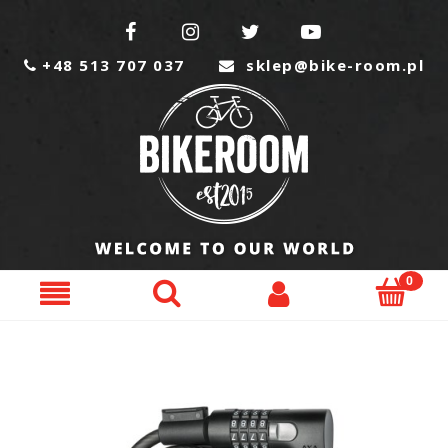




+48 513 707 037
sklep@bike-room.pl

