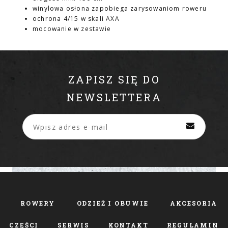
winylowa osłona zapobiega zarysowaniom roweru
ochrona 4/15 w skali AXA
mocowanie w zestawie
ZAPISZ SIĘ DO
NEWSLETTERA
ROWERY
ODZIEŻ I OBUWIE
AKCESORIA
CZĘŚCI
SERWIS
KONTAKT
REGULAMIN