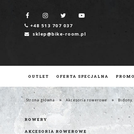




+48 513 707 037

sklep@bike-room.pl

OUTLET
OFERTA SPECJALNA
PROMO
CZĘŚCI ROWEROWE
SERWIS
KONTA
»
»
Strona główna
Akcesoria rowerowe
Bidony
ROWERY
AKCESORIA ROWEROWE