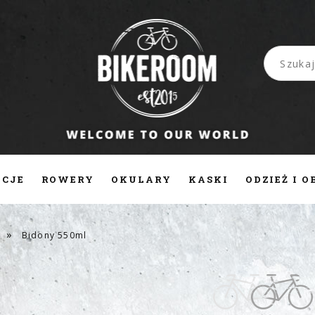
CJE
ROWERY
OKULARY
KASKI
ODZIEŻ I 
KT
PRACA
»
Bidony 550ml