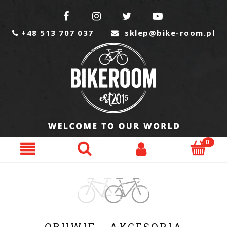




+48 513 707 037
sklep@bike-room.pl

