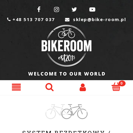




+48 513 707 037
sklep@bike-room.pl

