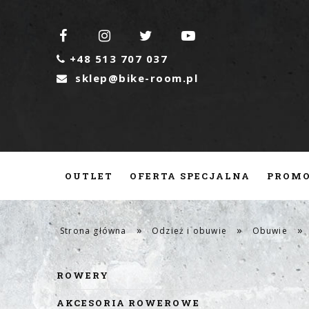




+48 513 707 037

sklep@bike-room.pl

OUTLET
OFERTA SPECJALNA
PROMO
CZĘŚCI ROWEROWE
SERWIS
KONTA
»
»
»
Strona główna
Odzież i obuwie
Obuwie
ROWERY
AKCESORIA ROWEROWE