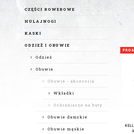
CZĘŚCI ROWEROWE
HULAJNOGI
KASKI
ODZIEŻ I OBUWIE
PRO
Odzież
Obuwie
Obuwie - akcesoria
Wkładki
Ochraniacze na buty
Obuwie damskie
KEL
Obuwie męskie