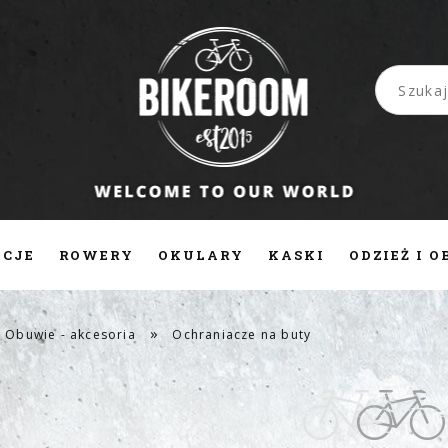
CJE
ROWERY
OKULARY
KASKI
ODZIEŻ I 
KT
PRACA
»
Obuwie - akcesoria
Ochraniacze na buty