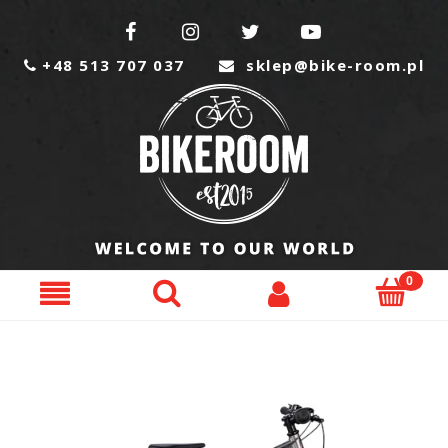




+48 513 707 037
sklep@bike-room.pl

