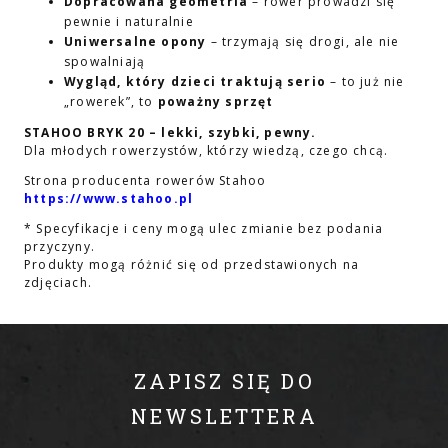
Dopracowana geometria
– rower prowadzi się
pewnie i naturalnie
Uniwersalne opony
– trzymają się drogi, ale nie
spowalniają
Wygląd, który dzieci traktują serio
– to już nie
„rowerek”, to
poważny sprzęt
STAHOO BRYK 20 – lekki, szybki, pewny.
Dla młodych rowerzystów, którzy wiedzą, czego chcą.
Strona producenta rowerów Stahoo
https://www.stahoo.pl
* Specyfikacje i ceny mogą ulec zmianie bez podania
przyczyny.
Produkty mogą różnić się od przedstawionych na
zdjęciach.
ZAPISZ SIĘ DO
NEWSLETTERA