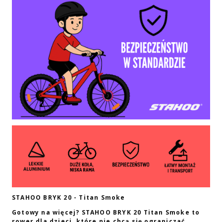
STAHOO BRYK 20 - Titan Smoke
Gotowy na wi
ę
cej? STAHOO BRYK 20 Titan Smoke to
rower dla dzieci, które nie chc
ą
si
ę
ogranicza
ć
.