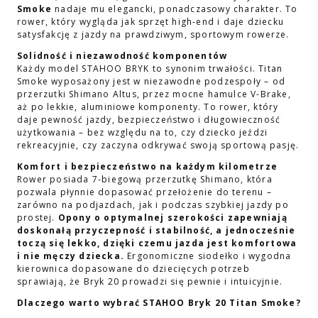
Smoke
nadaje mu elegancki, ponadczasowy charakter. To
rower, który wygląda jak sprzęt high-end i daje dziecku
satysfakcję z jazdy na prawdziwym, sportowym rowerze.
Solidność i niezawodność komponentów
Każdy model STAHOO BRYK to synonim trwałości. Titan
Smoke wyposażony jest w niezawodne podzespoły – od
przerzutki Shimano Altus, przez mocne hamulce V-Brake,
aż po lekkie, aluminiowe komponenty. To rower, który
daje pewność jazdy, bezpieczeństwo i długowieczność
użytkowania – bez względu na to, czy dziecko jeździ
rekreacyjnie, czy zaczyna odkrywać swoją sportową pasję.
Komfort i bezpieczeństwo na każdym kilometrze
Rower posiada 7-biegową przerzutkę Shimano, która
pozwala płynnie dopasować przełożenie do terenu –
zarówno na podjazdach, jak i podczas szybkiej jazdy po
prostej.
Opony o optymalnej szerokości zapewniają
doskonałą przyczepność i stabilność, a jednocześnie
toczą się lekko, dzięki czemu jazda jest komfortowa
i nie męczy dziecka.
Ergonomiczne siodełko i wygodna
kierownica dopasowane do dziecięcych potrzeb
sprawiają, że Bryk 20 prowadzi się pewnie i intuicyjnie.
Dlaczego warto wybrać STAHOO Bryk 20 Titan Smoke?