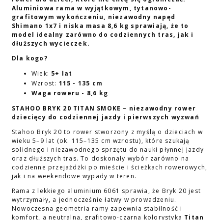
Aluminiowa rama w wyj
ą
tkowym, tytanowo-
grafitowym wyko
ń
czeniu, niezawodny nap
ę
d
Shimano 1x7 i niska masa 8,6 kg sprawiaj
ą
,
ż
e to
model idealny zarówno do codziennych tras, jak i
dłu
ż
szych wycieczek.
Dla kogo?
Wiek:
5+ lat
Wzrost:
115 - 135 cm
Waga roweru - 8,6 kg
STAHOO BRYK 20 TITAN SMOKE – niezawodny rower
dziecięcy do codziennej jazdy i pierwszych wyzwań
Stahoo Bryk 20 to rower stworzony z myślą o dzieciach w
wieku 5–9 lat (ok. 115–135 cm wzrostu), które szukają
solidnego i niezawodnego sprzętu do nauki płynnej jazdy
oraz dłuższych tras. To doskonały wybór zarówno na
codzienne przejażdżki po mieście i ścieżkach rowerowych,
jak i na weekendowe wypady w teren.
Rama z lekkiego aluminium 6061 sprawia, że Bryk 20 jest
wytrzymały, a jednocześnie łatwy w prowadzeniu.
Nowoczesna geometria ramy zapewnia stabilność i
komfort, a neutralna, grafitowo-czarna kolorystyka
Titan