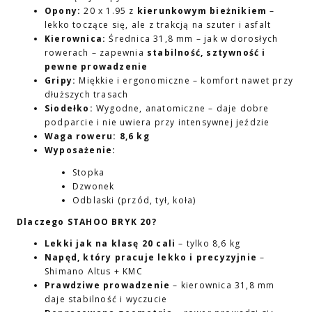
Opony:
20 x 1.95 z
kierunkowym bieżnikiem
–
lekko toczące się, ale z trakcją na szuter i asfalt
Kierownica:
Średnica 31,8 mm – jak w dorosłych
rowerach – zapewnia
stabilność, sztywność i
pewne prowadzenie
Gripy:
Miękkie i ergonomiczne – komfort nawet przy
dłuższych trasach
Siodełko:
Wygodne, anatomiczne – daje dobre
podparcie i nie uwiera przy intensywnej jeździe
Waga roweru:
8,6 kg
Wyposażenie:
Stopka
Dzwonek
Odblaski (przód, tył, koła)
Dlaczego STAHOO BRYK 20?
Lekki jak na klasę 20 cali
– tylko 8,6 kg
Napęd, który pracuje lekko i precyzyjnie
–
Shimano Altus + KMC
Prawdziwe prowadzenie
– kierownica 31,8 mm
daje stabilność i wyczucie