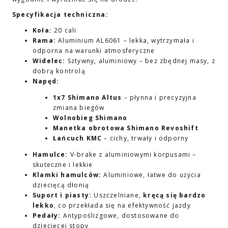
Specyfikacja techniczna:
Koła:
20 cali
Rama:
Aluminium AL6061 – lekka, wytrzymała i
odporna na warunki atmosferyczne
Widelec:
Sztywny, aluminiowy – bez zbędnej masy, z
dobrą kontrolą
Napęd:
1x7 Shimano Altus
– płynna i precyzyjna
zmiana biegów
Wolnobieg Shimano
Manetka obrotowa Shimano Revoshift
Łańcuch KMC
– cichy, trwały i odporny
Hamulce:
V-brake z aluminiowymi korpusami –
skuteczne i lekkie
Klamki hamulców:
Aluminiowe, łatwe do użycia
dziecięcą dłonią
Suport i piasty:
Uszczelniane,
kręcą się bardzo
lekko
, co przekłada się na efektywność jazdy
Pedały:
Antypoślizgowe, dostosowane do
dziecięcej stopy