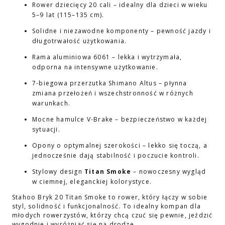
Rower dziecięcy 20 cali – idealny dla dzieci w wieku
5–9 lat (115–135 cm).
Solidne i niezawodne komponenty – pewność jazdy i
długotrwałość użytkowania.
Rama aluminiowa 6061 – lekka i wytrzymała,
odporna na intensywne użytkowanie.
7-biegowa przerzutka Shimano Altus – płynna
zmiana przełożeń i wszechstronność w różnych
warunkach.
Mocne hamulce V-Brake – bezpieczeństwo w każdej
sytuacji.
Opony o optymalnej szerokości – lekko się toczą, a
jednocześnie dają stabilność i poczucie kontroli.
Stylowy design
Titan Smoke
– nowoczesny wygląd
w ciemnej, eleganckiej kolorystyce.
Stahoo Bryk 20 Titan Smoke to rower, który łączy w sobie
styl, solidność i funkcjonalność. To idealny kompan dla
młodych rowerzystów, którzy chcą czuć się pewnie, jeździć
wygodnie i wyróżniać się na drodze.