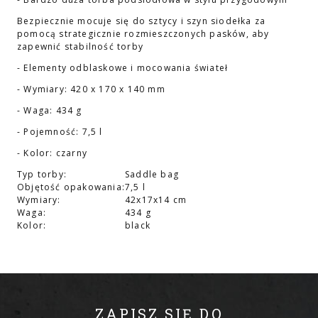
Bezpiecznie mocuje się do sztycy i szyn siodełka za
pomocą strategicznie rozmieszczonych pasków, aby
zapewnić stabilność torby
- Elementy odblaskowe i mocowania świateł
- Wymiary: 420 x 170 x 140 mm
- Waga: 434 g
- Pojemność: 7,5 l
- Kolor: czarny
Typ torby:
Saddle bag
Objętość opakowania:
7,5 l
Wymiary:
42x17x14 cm
Waga:
434 g
Kolor:
black
ZAPISZ SIĘ DO