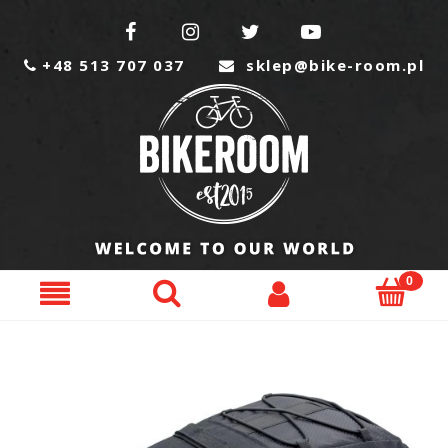




+48 513 707 037
sklep@bike-room.pl

