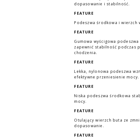
dopasowanie i stabilność.
FEATURE
Podeszwa środkowa i wierzch w
FEATURE
Gumowa wyścigowa podeszwa ze
zapewnić stabilność podczas p
chodzenia.
FEATURE
Lekka, nylonowa podeszwa wz
efektywne przeniesienie mocy.
FEATURE
Niska podeszwa środkowa stab
mocy.
FEATURE
Otulający wierzch buta ze zmn
dopasowanie.
FEATURE