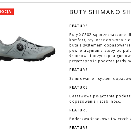
BUTY SHIMANO SH-
MOCJA
FEATURE
Buty XC302 są przeznaczone dla
komfort, styl oraz doskonałe 
buta z systemem dopasowania
pewne trzymanie stopy od pa
środkowa i przyczepna gumow
przyczepność podczas jazdy n
FEATURE
Sznurowanie i system dopaso
FEATURE
Bezszwowe połączenie podeszw
dopasowanie i stabilność.
FEATURE
Podeszwa środkowa i wierzch w
FEATURE