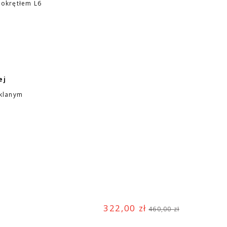
okrętłem L6
ej
klanym
322,00 zł
460,00 zł