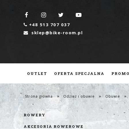




+48 513 707 037

sklep@bike-room.pl

OUTLET
OFERTA SPECJALNA
PROMO
CZĘŚCI ROWEROWE
SERWIS
KONTA
»
»
»
Strona główna
Odzież i obuwie
Obuwie
ROWERY
AKCESORIA ROWEROWE