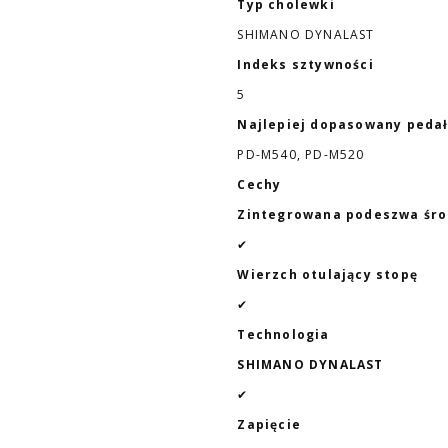
Typ cholewki
SHIMANO DYNALAST
Indeks sztywności
5
Najlepiej dopasowany peda
PD-M540, PD-M520
Cechy
Zintegrowana podeszwa śr
✔
Wierzch otulający stopę
✔
Technologia
SHIMANO DYNALAST
✔
Zapięcie