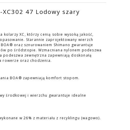
XC302 47 Lodowy szary
 kolarzy XC, którzy cenią sobie wysoką jakość,
dopasowanie. Starannie zaprojektowany wierzch
 BOA® oraz sznurowaniem Shimano gwarantuje
lców po śródstopie. Wzmacniana nylonem podeszwa
a podeszwa zewnętrzna zapewniają doskonałą
a rowerze oraz chodzenia.
wania BOA® zapewniają komfort stopom.
y środkowej i wierzchu gwarantuje idealne
ykonane w 26% z materiału z recyklingu (wagowo).