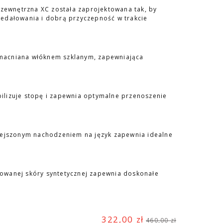
wnętrzna XC została zaprojektowana tak, by
edałowania i dobrą przyczepność w trakcie
macniana włóknem szklanym, zapewniająca
ilizuje stopę i zapewnia optymalne przenoszenie
iejszonym nachodzeniem na język zapewnia idealne
owanej skóry syntetycznej zapewnia doskonałe
322,00 zł
460,00 zł