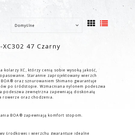
-XC302 47 Czarny
 kolarzy XC, którzy cenią sobie wysoką jakość,
dopasowanie. Starannie zaprojektowany wierzch
 BOA® oraz sznurowaniem Shimano gwarantuje
lców po śródstopie. Wzmacniana nylonem podeszwa
a podeszwa zewnętrzna zapewniają doskonałą
a rowerze oraz chodzenia.
wania BOA® zapewniają komfort stopom.
y środkowej i wierzchu gwarantuje idealne