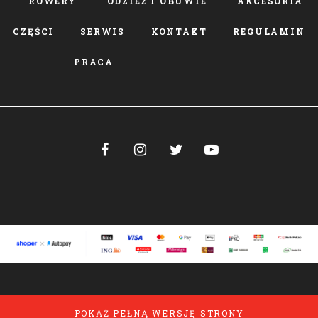
ROWERY
ODZIEŻ I OBUWIE
AKCESORIA
CZĘŚCI
SERWIS
KONTAKT
REGULAMIN
PRACA




POKAŻ PEŁNĄ WERSJĘ STRONY