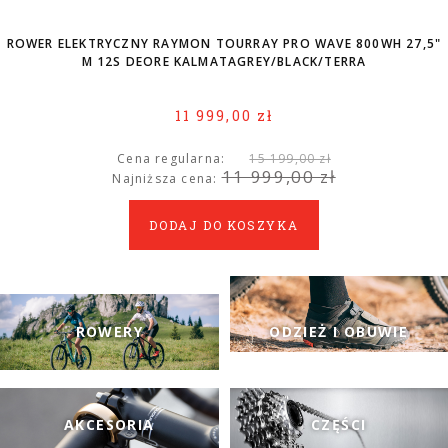
ROWER ELEKTRYCZNY RAYMON TOURRAY PRO WAVE 800WH 27,5"
M 12S DEORE KALMATAGREY/BLACK/TERRA
11 999,00 zł
Cena regularna:
15 199,00 zł
11 999,00 zł
Najniższa cena:
DODAJ DO KOSZYKA
ROWERY
ODZIEŻ I OBUWIE
AKCESORIA
CZĘŚCI