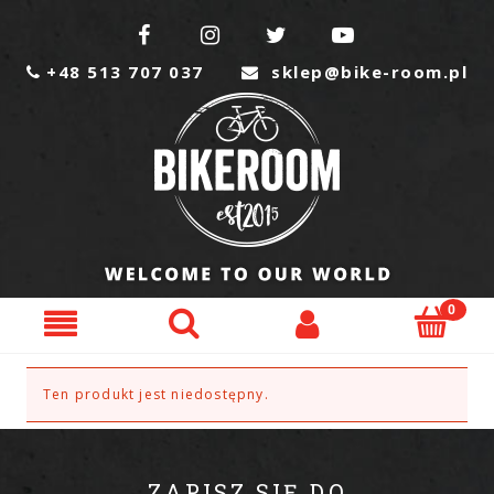




+48 513 707 037
sklep@bike-room.pl


Ten produkt jest niedostępny.
ZAPISZ SIĘ DO