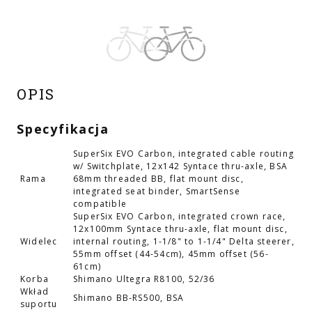
OPIS
Specyfikacja
SuperSix EVO Carbon, integrated cable routing
w/ Switchplate, 12x142 Syntace thru-axle, BSA
Rama
68mm threaded BB, flat mount disc,
integrated seat binder, SmartSense
compatible
SuperSix EVO Carbon, integrated crown race,
12x100mm Syntace thru-axle, flat mount disc,
Widelec
internal routing, 1-1/8" to 1-1/4" Delta steerer,
55mm offset (44-54cm), 45mm offset (56-
61cm)
Korba
Shimano Ultegra R8100, 52/36
Wkład
Shimano BB-RS500, BSA
suportu