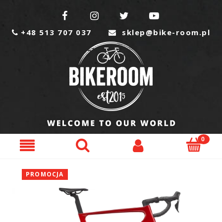




+48 513 707 037
sklep@bike-room.pl


PROMOCJA