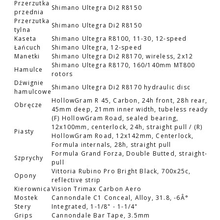
Przerzutka
Shimano Ultegra Di2 R8150
przednia
Przerzutka
Shimano Ultegra Di2 R8150
tylna
Kaseta
Shimano Ultegra R8100, 11-30, 12-speed
Łańcuch
Shimano Ultegra, 12-speed
Manetki
Shimano Ultegra Di2 R8170, wireless, 2x12
Shimano Ultegra R8170, 160/140mm MT800
Hamulce
rotors
Dźwignie
Shimano Ultegra Di2 R8170 hydraulic disc
hamulcowe
HollowGram R 45, Carbon, 24h front, 28h rear,
Obręcze
45mm deep, 21mm inner width, tubeless ready
(F) HollowGram Road, sealed bearing,
12x100mm, centerlock, 24h, straight pull / (R)
Piasty
HollowGram Road, 12x142mm, Centerlock,
Formula internals, 28h, straight pull
Formula Grand Forza, Double Butted, straight-
Szprychy
pull
Vittoria Rubino Pro Bright Black, 700x25c,
Opony
reflective strip
Kierownica
Vision Trimax Carbon Aero
Mostek
Cannondale C1 Conceal, Alloy, 31.8, -6Â°
Stery
Integrated, 1-1/8" - 1-1/4"
Grips
Cannondale Bar Tape, 3.5mm